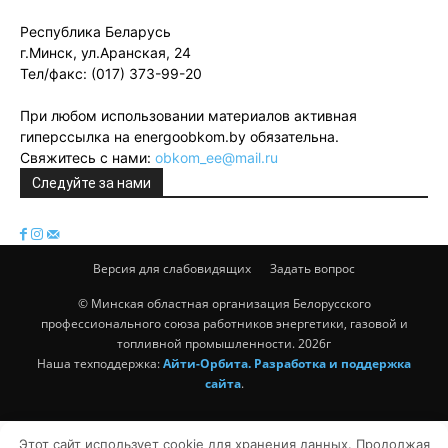
Республика Беларусь
г.Минск, ул.Аранская, 24
Тел/факс: (017) 373-99-20
При любом использовании материалов активная
гиперссылка на energoobkom.by обязательна.
Свяжитесь с нами:
obkom_ee@mail.ru
Следуйте за нами
Версия для слабовидящих
Задать вопрос
© Минская областная организация Белорусского
профессионального союза работников энергетики, газовой и
топливной промышленности. 2026г
Наша техподдержка:
Айти-Орбита. Разработка и поддержка
сайта
.
Этот сайт использует cookie для хранения данных. Продолжая