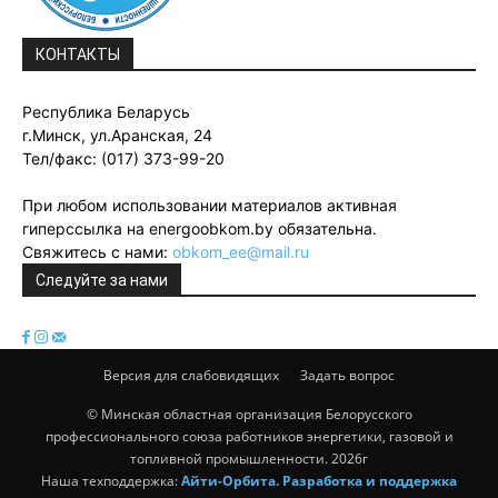
КОНТАКТЫ
Республика Беларусь
г.Минск, ул.Аранская, 24
Тел/факс: (017) 373-99-20
При любом использовании материалов активная
гиперссылка на energoobkom.by обязательна.
Свяжитесь с нами:
obkom_ee@mail.ru
Следуйте за нами
Версия для слабовидящих
Задать вопрос
© Минская областная организация Белорусского
профессионального союза работников энергетики, газовой и
топливной промышленности. 2026г
Наша техподдержка:
Айти-Орбита. Разработка и поддержка