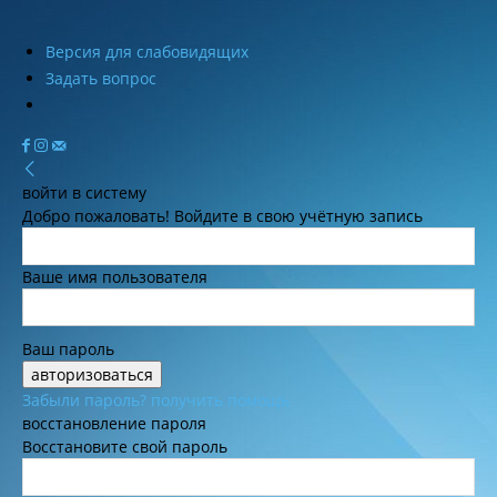
Версия для слабовидящих
Задать вопрос
войти в систему
Добро пожаловать! Войдите в свою учётную запись
Ваше имя пользователя
Ваш пароль
Забыли пароль? получить помощь
восстановление пароля
Восстановите свой пароль