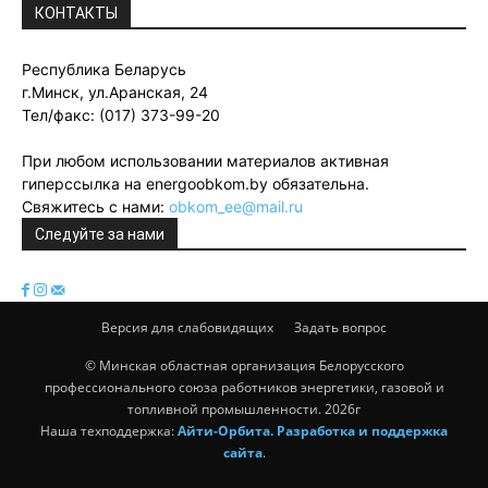
КОНТАКТЫ
Республика Беларусь
г.Минск, ул.Аранская, 24
Тел/факс: (017) 373-99-20
При любом использовании материалов активная
гиперссылка на energoobkom.by обязательна.
Свяжитесь с нами:
obkom_ee@mail.ru
Следуйте за нами
Версия для слабовидящих
Задать вопрос
© Минская областная организация Белорусского
профессионального союза работников энергетики, газовой и
топливной промышленности. 2026г
Наша техподдержка:
Айти-Орбита. Разработка и поддержка
сайта
.