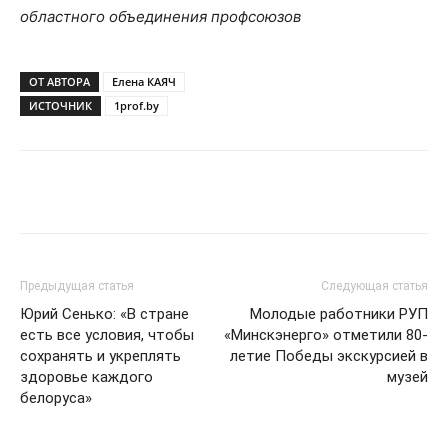
областного объединения профсоюзов
ОТ АВТОРА
Елена КАЯЧ
ИСТОЧНИК
1prof.by
Предыдущая статья
Следующая статья
Юрий Сенько: «В стране
Молодые работники РУП
есть все условия, чтобы
«Минскэнерго» отметили 80-
сохранять и укреплять
летие Победы экскурсией в
здоровье каждого
музей
белоруса»